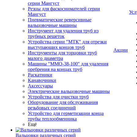
серии Мангуст
Резцы для фаскоснимателей серии
Усл
Мангуст
Пневматические реверсивные
вальцовочные машины
Инструмент для удаления труб из
трубных решеток
Устройства серии "МТК" для отрезки
выступающих концов труб
Акции
Инструменты для торцовки труб
малого диаметра
Машины "ММО-38-100" для удаления
оребрения на концах труб
Раскатники
Канавочники
Аксессуары
Электрические вальцовочные машины
Устройства для очистки труб
Оборудование для обслуживания
резьбовых соединений
Устройство для герметизации конца
трубы теплообменника
Ещё
Вальцовки различных серий