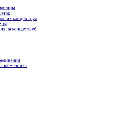
 машины
шеток
ающих концов труб
етра
ия на концах труб
оединений
еплообменника