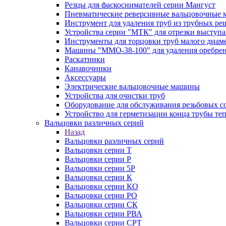
Резцы для фаскоснимателей серии Мангуст
Пневматические реверсивные вальцовочные
Инструмент для удаления труб из трубных ре
Устройства серии "МТК" для отрезки выступ
Инструменты для торцовки труб малого диам
Машины "ММО-38-100" для удаления оребрен
Раскатники
Канавочники
Аксессуары
Электрические вальцовочные машины
Устройства для очистки труб
Оборудование для обслуживания резьбовых с
Устройство для герметизации конца трубы т
Вальцовки различных серий
Назад
Вальцовки различных серий
Вальцовки серии Т
Вальцовки серии Р
Вальцовки серии 5Р
Вальцовки серии К
Вальцовки серии КО
Вальцовки серии РО
Вальцовки серии СК
Вальцовки серии РВА
Вальцовки серии СРТ