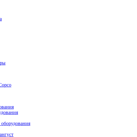
а
оры
Copco
ования
удования
 оборудования
ангуст