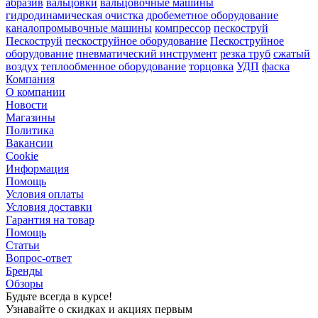
абразив
вальцовки
вальцовочные машины
гидродинамическая очистка
дробеметное оборудование
каналопромывочные машины
компрессор
пескоструй
Пескоструй
пескоструйное оборудование
Пескоструйное
оборудование
пневматический инструмент
резка труб
сжатый
воздух
теплообменное оборудование
торцовка
УДП
фаска
Компания
О компании
Новости
Магазины
Политика
Вакансии
Сookie
Информация
Помощь
Условия оплаты
Условия доставки
Гарантия на товар
Помощь
Статьи
Вопрос-ответ
Бренды
Обзоры
Будьте всегда в курсе!
Узнавайте о скидках и акциях первым