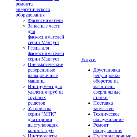
ремонта
энергетического
оборудования
Фаскосниматели
Запасные части
для
фаскоснимателей
серии Мангуст
Резцы для
фаскоснимателей
серии Мангуст
Услуги
Пневматические
реверсивные
Доустановка
вальцовочные
регулировки
машины
оборотов на
Инструмент для
магнитно-
удаления труб из
сверлильные
трубных
станки
решеток
Поставка
Устройства
запчастей
серии "МТК"
Техническое
для отрезки
обслуживание
выступающих
Ремонт
концов труб
оборудования
Инструменты
Пусконаладочные