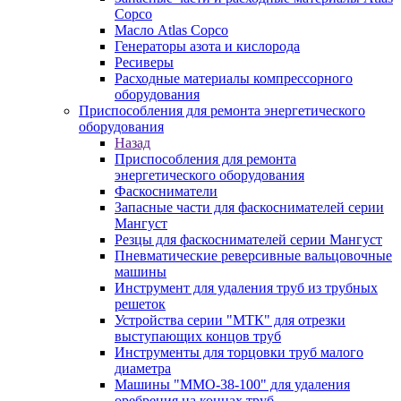
Copco
Масло Atlas Copco
Генераторы азота и кислорода
Ресиверы
Расходные материалы компрессорного
оборудования
Приспособления для ремонта энергетического
оборудования
Назад
Приспособления для ремонта
энергетического оборудования
Фаскосниматели
Запасные части для фаскоснимателей серии
Мангуст
Резцы для фаскоснимателей серии Мангуст
Пневматические реверсивные вальцовочные
машины
Инструмент для удаления труб из трубных
решеток
Устройства серии "МТК" для отрезки
выступающих концов труб
Инструменты для торцовки труб малого
диаметра
Машины "ММО-38-100" для удаления
оребрения на концах труб