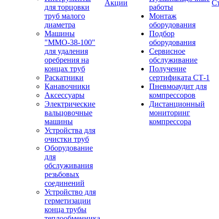
Акции
С
для торцовки
работы
труб малого
Монтаж
диаметра
оборудования
Машины
Подбор
"ММО-38-100"
оборудования
для удаления
Сервисное
оребрения на
обслуживание
концах труб
Получение
Раскатники
сертификата СТ-1
Канавочники
Пневмоаудит для
Аксессуары
компрессоров
Электрические
Дистанционный
вальцовочные
мониторинг
машины
компрессора
Устройства для
очистки труб
Оборудование
для
обслуживания
резьбовых
соединений
Устройство для
герметизации
конца трубы
теплообменника