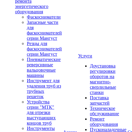
ремонта
энергетического
оборудования
Фаскосниматели
Запасные части
для
фаскоснимателей
серии Мангуст
Резцы для
фаскоснимателей
серии Мангуст
Услуги
Пневматические
реверсивные
Доустановка
вальцовочные
регулировки
машины
оборотов на
Инструмент для
магнитно-
удаления труб из
сверлильные
трубных
станки
решеток
Поставка
Устройства
запчастей
серии "МТК"
Техническое
для отрезки
обслуживание
выступающих
Ремонт
концов труб
оборудования
Инструменты
Пусконаладочные