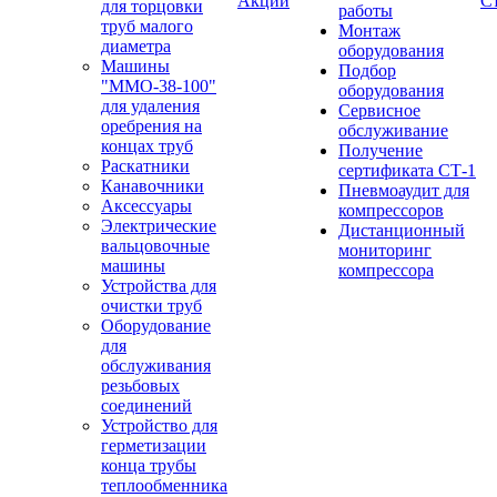
Акции
С
для торцовки
работы
труб малого
Монтаж
диаметра
оборудования
Машины
Подбор
"ММО-38-100"
оборудования
для удаления
Сервисное
оребрения на
обслуживание
концах труб
Получение
Раскатники
сертификата СТ-1
Канавочники
Пневмоаудит для
Аксессуары
компрессоров
Электрические
Дистанционный
вальцовочные
мониторинг
машины
компрессора
Устройства для
очистки труб
Оборудование
для
обслуживания
резьбовых
соединений
Устройство для
герметизации
конца трубы
теплообменника