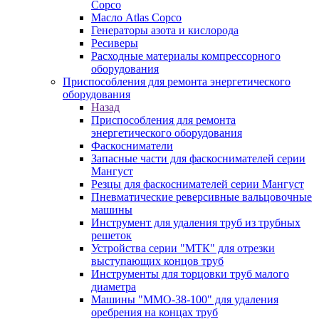
Copco
Масло Atlas Copco
Генераторы азота и кислорода
Ресиверы
Расходные материалы компрессорного
оборудования
Приспособления для ремонта энергетического
оборудования
Назад
Приспособления для ремонта
энергетического оборудования
Фаскосниматели
Запасные части для фаскоснимателей серии
Мангуст
Резцы для фаскоснимателей серии Мангуст
Пневматические реверсивные вальцовочные
машины
Инструмент для удаления труб из трубных
решеток
Устройства серии "МТК" для отрезки
выступающих концов труб
Инструменты для торцовки труб малого
диаметра
Машины "ММО-38-100" для удаления
оребрения на концах труб