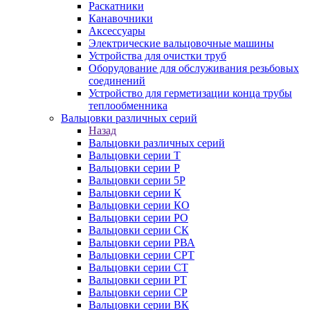
Раскатники
Канавочники
Аксессуары
Электрические вальцовочные машины
Устройства для очистки труб
Оборудование для обслуживания резьбовых
соединений
Устройство для герметизации конца трубы
теплообменника
Вальцовки различных серий
Назад
Вальцовки различных серий
Вальцовки серии Т
Вальцовки серии Р
Вальцовки серии 5Р
Вальцовки серии К
Вальцовки серии КО
Вальцовки серии РО
Вальцовки серии СК
Вальцовки серии РВА
Вальцовки серии СРТ
Вальцовки серии СТ
Вальцовки серии РТ
Вальцовки серии СР
Вальцовки серии ВК