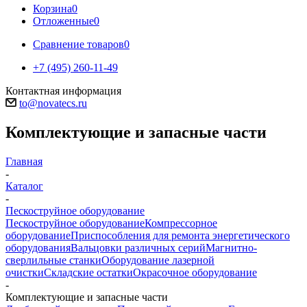
Корзина
0
Отложенные
0
Сравнение товаров
0
+7 (495) 260-11-49
Контактная информация
to@novatecs.ru
Комплектующие и запасные части
Главная
-
Каталог
-
Пескоструйное оборудование
Пескоструйное оборудование
Компрессорное
оборудование
Приспособления для ремонта энергетического
оборудования
Вальцовки различных серий
Магнитно-
сверлильные станки
Оборудование лазерной
очистки
Складские остатки
Окрасочное оборудование
-
Комплектующие и запасные части