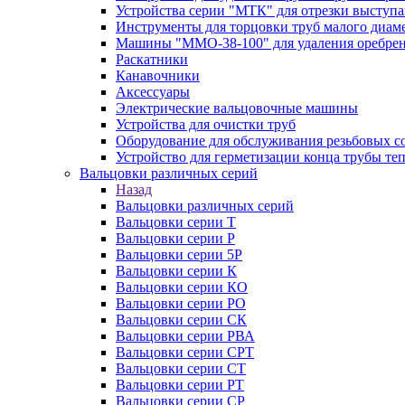
Устройства серии "МТК" для отрезки выступ
Инструменты для торцовки труб малого диам
Машины "ММО-38-100" для удаления оребрен
Раскатники
Канавочники
Аксессуары
Электрические вальцовочные машины
Устройства для очистки труб
Оборудование для обслуживания резьбовых с
Устройство для герметизации конца трубы т
Вальцовки различных серий
Назад
Вальцовки различных серий
Вальцовки серии Т
Вальцовки серии Р
Вальцовки серии 5Р
Вальцовки серии К
Вальцовки серии КО
Вальцовки серии РО
Вальцовки серии СК
Вальцовки серии РВА
Вальцовки серии СРТ
Вальцовки серии СТ
Вальцовки серии РТ
Вальцовки серии СР