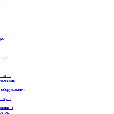
а
оры
Copco
ования
удования
 оборудования
ангуст
 машины
шеток