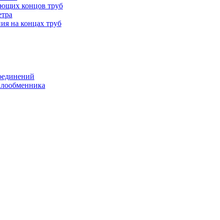
ающих концов труб
етра
ия на концах труб
оединений
еплообменника