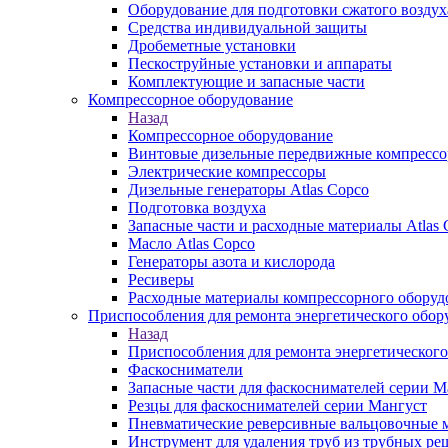
Оборудование для подготовки сжатого воздух
Средства индивидуальной защиты
Дробеметные установки
Пескоструйные установки и аппараты
Комплектующие и запасные части
Компрессорное оборудование
Назад
Компрессорное оборудование
Винтовые дизельные передвижные компресс
Электрические компрессоры
Дизельные генераторы Atlas Copco
Подготовка воздуха
Запасные части и расходные материалы Atlas 
Масло Atlas Copco
Генераторы азота и кислорода
Ресиверы
Расходные материалы компрессорного оборуд
Приспособления для ремонта энергетического обор
Назад
Приспособления для ремонта энергетического
Фаскосниматели
Запасные части для фаскоснимателей серии М
Резцы для фаскоснимателей серии Мангуст
Пневматические реверсивные вальцовочные
Инструмент для удаления труб из трубных ре