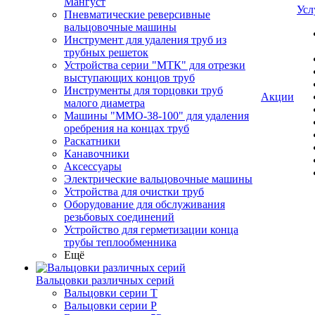
Мангуст
Усл
Пневматические реверсивные
вальцовочные машины
Инструмент для удаления труб из
трубных решеток
Устройства серии "МТК" для отрезки
выступающих концов труб
Инструменты для торцовки труб
Акции
малого диаметра
Машины "ММО-38-100" для удаления
оребрения на концах труб
Раскатники
Канавочники
Аксессуары
Электрические вальцовочные машины
Устройства для очистки труб
Оборудование для обслуживания
резьбовых соединений
Устройство для герметизации конца
трубы теплообменника
Ещё
Вальцовки различных серий
Вальцовки серии Т
Вальцовки серии Р