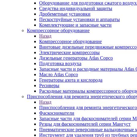
Оборудование для подготовки сжатого воздух
Средства индивидуальной защиты
Дробеметные установки
Пескоструйные установки и аппараты
Комплектующие и запасные части
Компрессорное оборудование
Назад
Компрессорное оборудование
Винтовые дизельные передвижные компресс
Электрические компрессоры
Дизельные генераторы Atlas Copco
Подготовка воздуха
Запасные части и расходные материалы Atlas 
Масло Atlas Copco
Генераторы азота и кислорода
Ресиверы
Расходные материалы компрессорного оборуд
Приспособления для ремонта энергетического обор
Назад
Приспособления для ремонта энергетического
Фаскосниматели
Запасные части для фаскоснимателей серии М
Резцы для фаскоснимателей серии Мангуст
Пневматические реверсивные вальцовочные
Инструмент для удаления труб из трубных ре