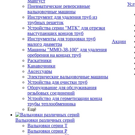
Мангуст
Усл
Пневматические реверсивные
вальцовочные машины
Инструмент для удаления труб из
трубных решеток
Устройства серии "МТК" для отрезки
выступающих концов труб
Инструменты для торцовки труб
Акции
малого диаметра
Машины "ММО-38-100" для удаления
оребрения на концах труб
Раскатники
Канавочники
Аксессуары
Электрические вальцовочные машины
Устройства для очистки труб
Оборудование для обслуживания
резьбовых соединений
Устройство для герметизации конца
трубы теплообменника
Ещё
Вальцовки различных серий
Вальцовки серии Т
Вальцовки серии Р