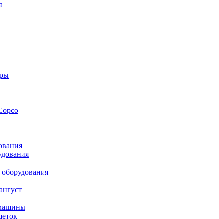
а
оры
Copco
ования
удования
 оборудования
ангуст
 машины
шеток