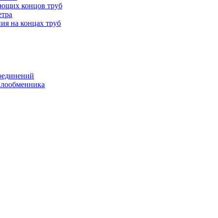
ающих концов труб
етра
ия на концах труб
оединений
еплообменника