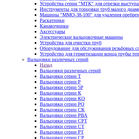
Устройства серии "МТК" для отрезки выступ
Инструменты для торцовки труб малого диам
Машины "ММО-38-100" для удаления оребрен
Раскатники
Канавочники
Аксессуары
Электрические вальцовочные машины
Устройства для очистки труб
Оборудование для обслуживания резьбовых с
Устройство для герметизации конца трубы т
Вальцовки различных серий
Назад
Вальцовки различных серий
Вальцовки серии Т
Вальцовки серии Р
Вальцовки серии 5Р
Вальцовки серии К
Вальцовки серии КО
Вальцовки серии РО
Вальцовки серии СК
Вальцовки серии РВА
Вальцовки серии СРТ
Вальцовки серии СТ
Вальцовки серии РТ
Вальцовки серии СР