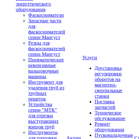
энергетического
оборудования
Фаскосниматели
Запасные части
для
фаскоснимателей
серии Мангуст
Резцы для
фаскоснимателей
серии Мангуст
Услуги
Пневматические
реверсивные
Доустановка
вальцовочные
регулировки
машины
оборотов на
Инструмент для
магнитно-
удаления труб из
сверлильные
трубных
станки
решеток
Поставка
Устройства
запчастей
серии "МТК"
Техническое
для отрезки
обслуживание
выступающих
Ремонт
концов труб
оборудования
Инструменты
Пусконаладочные
для торцовки
Акции
С