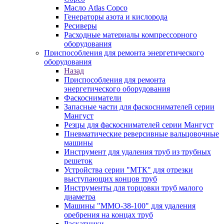
Масло Atlas Copco
Генераторы азота и кислорода
Ресиверы
Расходные материалы компрессорного
оборудования
Приспособления для ремонта энергетического
оборудования
Назад
Приспособления для ремонта
энергетического оборудования
Фаскосниматели
Запасные части для фаскоснимателей серии
Мангуст
Резцы для фаскоснимателей серии Мангуст
Пневматические реверсивные вальцовочные
машины
Инструмент для удаления труб из трубных
решеток
Устройства серии "МТК" для отрезки
выступающих концов труб
Инструменты для торцовки труб малого
диаметра
Машины "ММО-38-100" для удаления
оребрения на концах труб
Раскатники