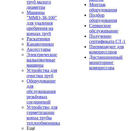
труб малого
Монтаж
диаметра
оборудования
Машины
Подбор
"ММО-38-100"
оборудования
для удаления
Сервисное
оребрения на
обслуживание
концах труб
Получение
Раскатники
сертификата СТ-1
Канавочники
Пневмоаудит для
Аксессуары
компрессоров
Электрические
Дистанционный
вальцовочные
мониторинг
машины
компрессора
Устройства для
очистки труб
Оборудование
для
обслуживания
резьбовых
соединений
Устройство для
герметизации
конца трубы
теплообменника
Ещё