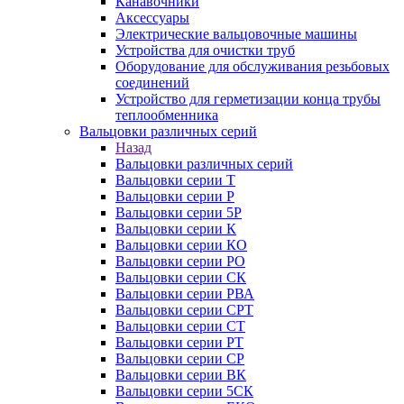
Канавочники
Аксессуары
Электрические вальцовочные машины
Устройства для очистки труб
Оборудование для обслуживания резьбовых
соединений
Устройство для герметизации конца трубы
теплообменника
Вальцовки различных серий
Назад
Вальцовки различных серий
Вальцовки серии Т
Вальцовки серии Р
Вальцовки серии 5Р
Вальцовки серии К
Вальцовки серии КО
Вальцовки серии РО
Вальцовки серии СК
Вальцовки серии РВА
Вальцовки серии СРТ
Вальцовки серии СТ
Вальцовки серии РТ
Вальцовки серии СР
Вальцовки серии ВК
Вальцовки серии 5СК