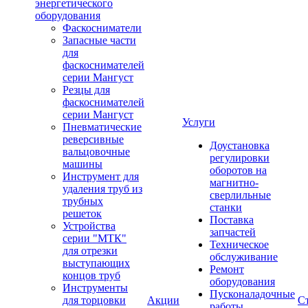
энергетического
оборудования
Фаскосниматели
Запасные части
для
фаскоснимателей
серии Мангуст
Резцы для
фаскоснимателей
серии Мангуст
Услуги
Пневматические
реверсивные
Доустановка
вальцовочные
регулировки
машины
оборотов на
Инструмент для
магнитно-
удаления труб из
сверлильные
трубных
станки
решеток
Поставка
Устройства
запчастей
серии "МТК"
Техническое
для отрезки
обслуживание
выступающих
Ремонт
концов труб
оборудования
Инструменты
Пусконаладочные
для торцовки
Акции
С
работы