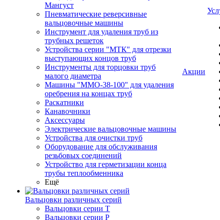
Мангуст
Усл
Пневматические реверсивные
вальцовочные машины
Инструмент для удаления труб из
трубных решеток
Устройства серии "МТК" для отрезки
выступающих концов труб
Инструменты для торцовки труб
Акции
малого диаметра
Машины "ММО-38-100" для удаления
оребрения на концах труб
Раскатники
Канавочники
Аксессуары
Электрические вальцовочные машины
Устройства для очистки труб
Оборудование для обслуживания
резьбовых соединений
Устройство для герметизации конца
трубы теплообменника
Ещё
Вальцовки различных серий
Вальцовки серии Т
Вальцовки серии Р