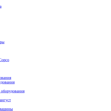
а
оры
Copco
ования
удования
 оборудования
ангуст
 машины