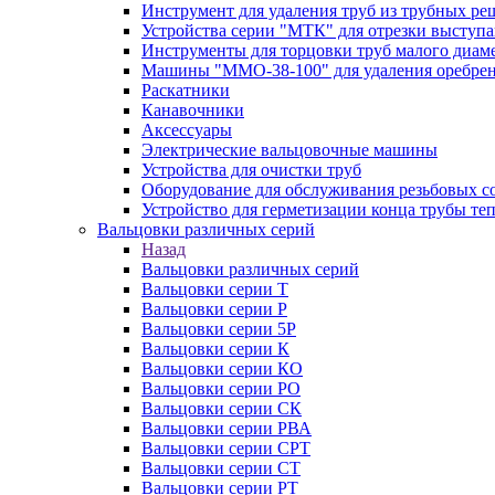
Инструмент для удаления труб из трубных ре
Устройства серии "МТК" для отрезки выступ
Инструменты для торцовки труб малого диам
Машины "ММО-38-100" для удаления оребрен
Раскатники
Канавочники
Аксессуары
Электрические вальцовочные машины
Устройства для очистки труб
Оборудование для обслуживания резьбовых с
Устройство для герметизации конца трубы т
Вальцовки различных серий
Назад
Вальцовки различных серий
Вальцовки серии Т
Вальцовки серии Р
Вальцовки серии 5Р
Вальцовки серии К
Вальцовки серии КО
Вальцовки серии РО
Вальцовки серии СК
Вальцовки серии РВА
Вальцовки серии СРТ
Вальцовки серии СТ
Вальцовки серии РТ