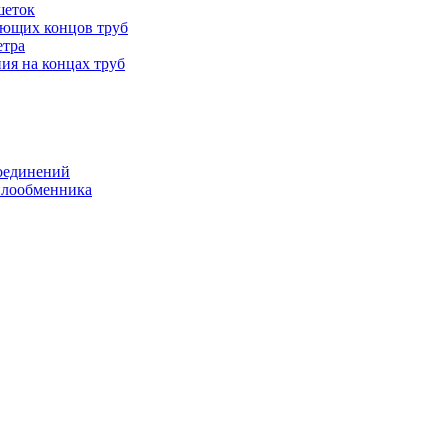
шеток
ающих концов труб
етра
ия на концах труб
оединений
еплообменника