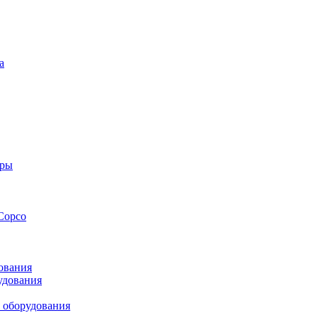
а
оры
Copco
ования
удования
 оборудования