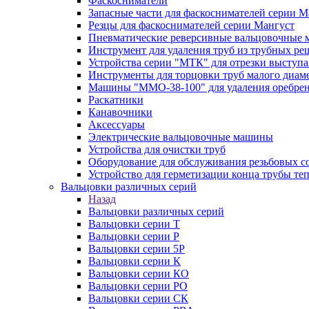
Фаскосниматели
Запасные части для фаскоснимателей серии М
Резцы для фаскоснимателей серии Мангуст
Пневматические реверсивные вальцовочные
Инструмент для удаления труб из трубных ре
Устройства серии "МТК" для отрезки выступ
Инструменты для торцовки труб малого диам
Машины "ММО-38-100" для удаления оребрен
Раскатники
Канавочники
Аксессуары
Электрические вальцовочные машины
Устройства для очистки труб
Оборудование для обслуживания резьбовых с
Устройство для герметизации конца трубы т
Вальцовки различных серий
Назад
Вальцовки различных серий
Вальцовки серии Т
Вальцовки серии Р
Вальцовки серии 5Р
Вальцовки серии К
Вальцовки серии КО
Вальцовки серии РО
Вальцовки серии СК