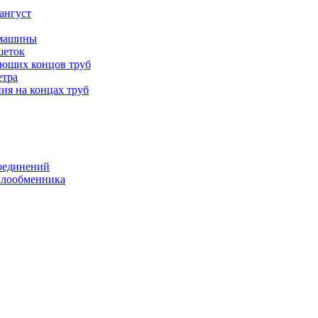
ангуст
 машины
шеток
ающих концов труб
етра
ия на концах труб
оединений
еплообменника