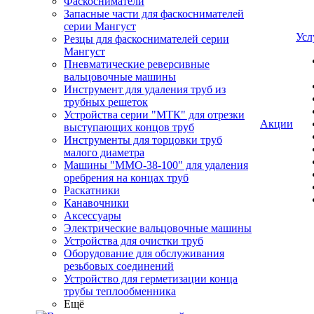
Фаскосниматели
Запасные части для фаскоснимателей
серии Мангуст
Усл
Резцы для фаскоснимателей серии
Мангуст
Пневматические реверсивные
вальцовочные машины
Инструмент для удаления труб из
трубных решеток
Устройства серии "МТК" для отрезки
Акции
выступающих концов труб
Инструменты для торцовки труб
малого диаметра
Машины "ММО-38-100" для удаления
оребрения на концах труб
Раскатники
Канавочники
Аксессуары
Электрические вальцовочные машины
Устройства для очистки труб
Оборудование для обслуживания
резьбовых соединений
Устройство для герметизации конца
трубы теплообменника
Ещё