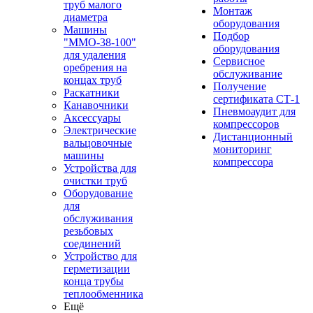
труб малого
Монтаж
диаметра
оборудования
Машины
Подбор
"ММО-38-100"
оборудования
для удаления
Сервисное
оребрения на
обслуживание
концах труб
Получение
Раскатники
сертификата СТ-1
Канавочники
Пневмоаудит для
Аксессуары
компрессоров
Электрические
Дистанционный
вальцовочные
мониторинг
машины
компрессора
Устройства для
очистки труб
Оборудование
для
обслуживания
резьбовых
соединений
Устройство для
герметизации
конца трубы
теплообменника
Ещё