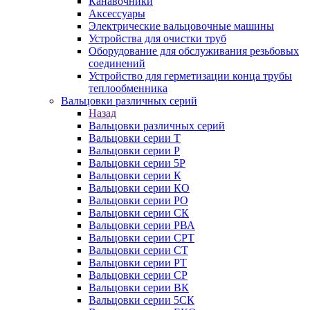
Канавочники
Аксессуары
Электрические вальцовочные машины
Устройства для очистки труб
Оборудование для обслуживания резьбовых
соединений
Устройство для герметизации конца трубы
теплообменника
Вальцовки различных серий
Назад
Вальцовки различных серий
Вальцовки серии Т
Вальцовки серии Р
Вальцовки серии 5Р
Вальцовки серии К
Вальцовки серии КО
Вальцовки серии РО
Вальцовки серии СК
Вальцовки серии РВА
Вальцовки серии СРТ
Вальцовки серии СТ
Вальцовки серии РТ
Вальцовки серии СР
Вальцовки серии ВК
Вальцовки серии 5СК