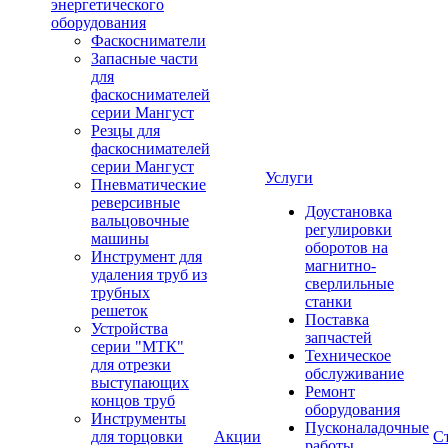
энергетического
оборудования
Фаскосниматели
Запасные части
для
фаскоснимателей
серии Мангуст
Резцы для
фаскоснимателей
серии Мангуст
Услуги
Пневматические
реверсивные
Доустановка
вальцовочные
регулировки
машины
оборотов на
Инструмент для
магнитно-
удаления труб из
сверлильные
трубных
станки
решеток
Поставка
Устройства
запчастей
серии "МТК"
Техническое
для отрезки
обслуживание
выступающих
Ремонт
концов труб
оборудования
Инструменты
Пусконаладочные
для торцовки
Акции
С
работы