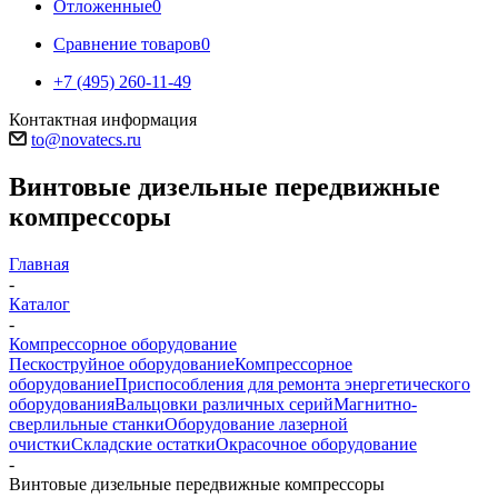
Отложенные
0
Сравнение товаров
0
+7 (495) 260-11-49
Контактная информация
to@novatecs.ru
Винтовые дизельные передвижные
компрессоры
Главная
-
Каталог
-
Компрессорное оборудование
Пескоструйное оборудование
Компрессорное
оборудование
Приспособления для ремонта энергетического
оборудования
Вальцовки различных серий
Магнитно-
сверлильные станки
Оборудование лазерной
очистки
Складские остатки
Окрасочное оборудование
-
Винтовые дизельные передвижные компрессоры