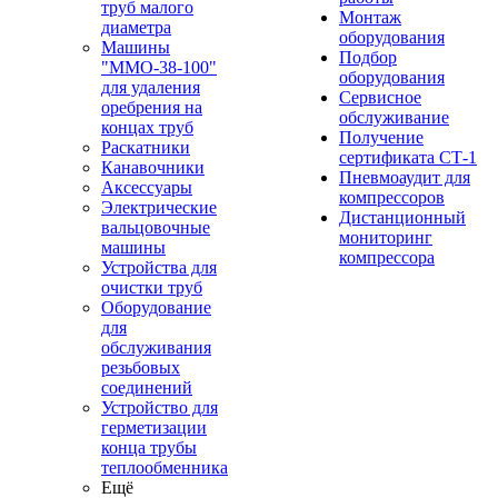
труб малого
Монтаж
диаметра
оборудования
Машины
Подбор
"ММО-38-100"
оборудования
для удаления
Сервисное
оребрения на
обслуживание
концах труб
Получение
Раскатники
сертификата СТ-1
Канавочники
Пневмоаудит для
Аксессуары
компрессоров
Электрические
Дистанционный
вальцовочные
мониторинг
машины
компрессора
Устройства для
очистки труб
Оборудование
для
обслуживания
резьбовых
соединений
Устройство для
герметизации
конца трубы
теплообменника
Ещё