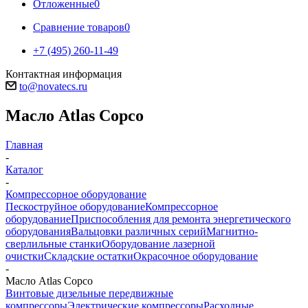
Отложенные
0
Сравнение товаров
0
+7 (495) 260-11-49
Контактная информация
to@novatecs.ru
Масло Atlas Copco
Главная
-
Каталог
-
Компрессорное оборудование
Пескоструйное оборудование
Компрессорное
оборудование
Приспособления для ремонта энергетического
оборудования
Вальцовки различных серий
Магнитно-
сверлильные станки
Оборудование лазерной
очистки
Складские остатки
Окрасочное оборудование
-
Масло Atlas Copco
Винтовые дизельные передвижные
компрессоры
Электрические компрессоры
Расходные