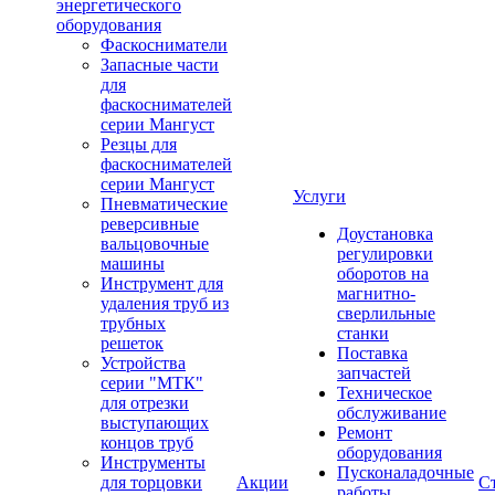
энергетического
оборудования
Фаскосниматели
Запасные части
для
фаскоснимателей
серии Мангуст
Резцы для
фаскоснимателей
серии Мангуст
Услуги
Пневматические
реверсивные
Доустановка
вальцовочные
регулировки
машины
оборотов на
Инструмент для
магнитно-
удаления труб из
сверлильные
трубных
станки
решеток
Поставка
Устройства
запчастей
серии "МТК"
Техническое
для отрезки
обслуживание
выступающих
Ремонт
концов труб
оборудования
Инструменты
Пусконаладочные
для торцовки
Акции
С
работы