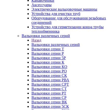
Канавочники
Аксессуары
Электрические вальцовочные машины
Устройства для очистки труб
Оборудование для обслуживания резьбовых
соединений
Устройство для герметизации конца трубы
теплообменника
Вальцовки различных серий
Назад
Вальцовки различных серий
Вальцовки серии Т
Вальцовки серии Р
Вальцовки серии 5Р
Вальцовки серии К
Вальцовки серии КО
Вальцовки серии РО
Вальцовки серии СК
Вальцовки серии РВА
Вальцовки серии СРТ
Вальцовки серии СТ
Вальцовки серии РТ
Вальцовки серии СР
Вальцовки серии ВК
Вальцовки серии 5СК