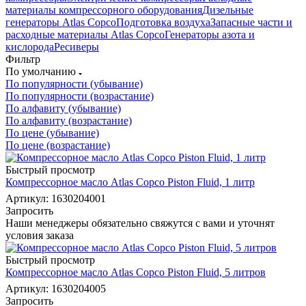
материалы компрессорного оборудования
Дизельные
генераторы Atlas Copco
Подготовка воздуха
Запасные части и
расходные материалы Atlas Copco
Генераторы азота и
кислорода
Ресиверы
Фильтр
По умолчанию
По популярности (убывание)
По популярности (возрастание)
По алфавиту (убывание)
По алфавиту (возрастание)
По цене (убывание)
По цене (возрастание)
Быстрый просмотр
Компрессорное масло Atlas Copco Piston Fluid, 1 литр
Артикул: 1630204001
Запросить
Наши менеджеры обязательно свяжутся с вами и уточнят
условия заказа
Быстрый просмотр
Компрессорное масло Atlas Copco Piston Fluid, 5 литров
Артикул: 1630204005
Запросить