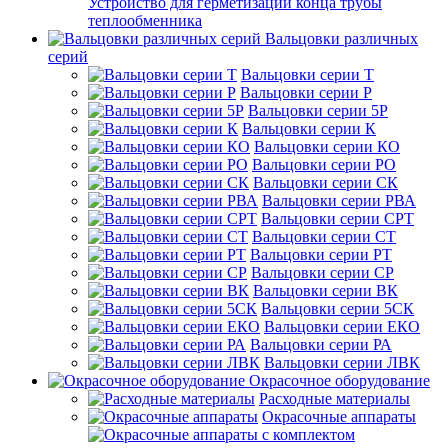
Устройство для герметизации конца трубы
теплообменника
Вальцовки различных
серий
Вальцовки серии Т
Вальцовки серии Р
Вальцовки серии 5Р
Вальцовки серии К
Вальцовки серии КО
Вальцовки серии РО
Вальцовки серии СК
Вальцовки серии РВА
Вальцовки серии СРТ
Вальцовки серии СТ
Вальцовки серии РТ
Вальцовки серии СР
Вальцовки серии ВК
Вальцовки серии 5СК
Вальцовки серии ЕКО
Вальцовки серии РА
Вальцовки серии ЛВК
Окрасочное оборудование
Расходные материалы
Окрасочные аппараты