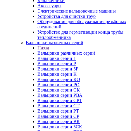
Канавочники
Аксессуары
Электрические вальцовочные машины
Устройства для очистки труб
Оборудование для обслуживания резьбовых
соединений
Устройство для герметизации конца трубы
теплообменника
Вальцовки различных серий
Назад
Вальцовки различных серий
Вальцовки серии Т
Вальцовки серии Р
Вальцовки серии 5Р
Вальцовки серии К
Вальцовки серии КО
Вальцовки серии РО
Вальцовки серии СК
Вальцовки серии РВА
Вальцовки серии СРТ
Вальцовки серии СТ
Вальцовки серии РТ
Вальцовки серии СР
Вальцовки серии ВК
Вальцовки серии 5СК