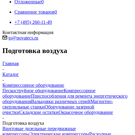
Отложенные
0
Сравнение товаров
0
+7 (495) 260-11-49
Контактная информация
to@novatecs.ru
Подготовка воздуха
Главная
-
Каталог
-
Компрессорное оборудование
Пескоструйное оборудование
Компрессорное
оборудование
Приспособления для ремонта энергетического
оборудования
Вальцовки различных серий
Магнитно-
сверлильные станки
Оборудование лазерной
очистки
Складские остатки
Окрасочное оборудование
-
Подготовка воздуха
Винтовые дизельные передвижные
компрессоры
Электрические компрессоры
Расходные