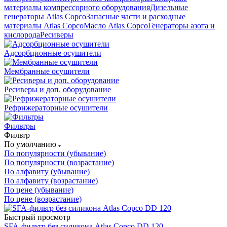
материалы компрессорного оборудования
Дизельные
генераторы Atlas Copco
Запасные части и расходные
материалы Atlas Copco
Масло Atlas Copco
Генераторы азота и
кислорода
Ресиверы
Адсорбционные осушители
Мембранные осушители
Ресиверы и доп. оборудование
Рефрижераторные осушители
Фильтры
Фильтр
По умолчанию
По популярности (убывание)
По популярности (возрастание)
По алфавиту (убывание)
По алфавиту (возрастание)
По цене (убывание)
По цене (возрастание)
Быстрый просмотр
SFA-фильтр без силикона Atlas Copco DD 120