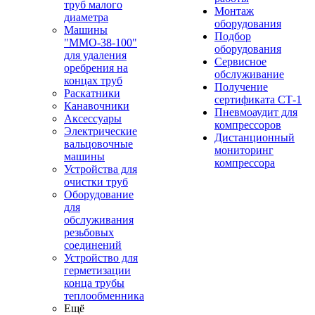
труб малого
Монтаж
диаметра
оборудования
Машины
Подбор
"ММО-38-100"
оборудования
для удаления
Сервисное
оребрения на
обслуживание
концах труб
Получение
Раскатники
сертификата СТ-1
Канавочники
Пневмоаудит для
Аксессуары
компрессоров
Электрические
Дистанционный
вальцовочные
мониторинг
машины
компрессора
Устройства для
очистки труб
Оборудование
для
обслуживания
резьбовых
соединений
Устройство для
герметизации
конца трубы
теплообменника
Ещё