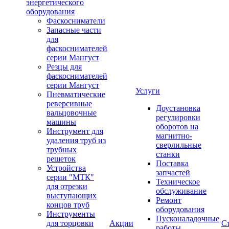
энергетического
оборудования
Фаскосниматели
Запасные части
для
фаскоснимателей
серии Мангуст
Резцы для
фаскоснимателей
серии Мангуст
Услуги
Пневматические
реверсивные
Доустановка
вальцовочные
регулировки
машины
оборотов на
Инструмент для
магнитно-
удаления труб из
сверлильные
трубных
станки
решеток
Поставка
Устройства
запчастей
серии "МТК"
Техническое
для отрезки
обслуживание
выступающих
Ремонт
концов труб
оборудования
Инструменты
Пусконаладочные
для торцовки
Акции
С
работы