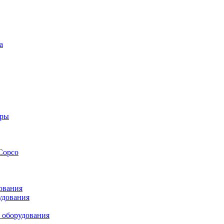
а
оры
Copco
ования
удования
 оборудования