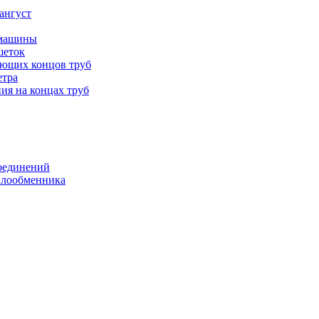
ангуст
 машины
шеток
ающих концов труб
етра
ия на концах труб
оединений
еплообменника