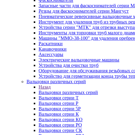
Фаскосниматели
Запасные части для фаскоснимателей серии М
Резцы для фаскоснимателей серии Мангуст
Пневматические реверсивные вальцовочные
Инструмент для удаления труб из трубных ре
Устройства серии "МТК" для отрезки выступ
Инструменты для торцовки труб малого диам
Машины "ММО-38-100" для удаления оребрен
Раскатники
Канавочники
Аксессуары
Электрические вальцовочные машины
Устройства для очистки труб
Оборудование для обслуживания резьбовых с
Устройство для герметизации конца трубы т
Вальцовки различных серий
Назад
Вальцовки различных серий
Вальцовки серии Т
Вальцовки серии Р
Вальцовки серии 5Р
Вальцовки серии К
Вальцовки серии КО
Вальцовки серии РО
Вальцовки серии СК