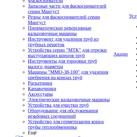
Фаскосниматели
Запасные части для фаскоснимателей
серии Мангуст
Усл
Резцы для фаскоснимателей серии
Мангуст
Пневматические реверсивные
вальцовочные машины
Инструмент для удаления труб из
трубных решеток
Устройства серии "МТК" для отрезки
Акции
выступающих концов труб
Инструменты для торцовки труб
малого диаметра
Машины "ММО-38-100" для удаления
оребрения на концах труб
Раскатники
Канавочники
Аксессуары
Электрические вальцовочные машины
Устройства для очистки труб
Оборудование для обслуживания
резьбовых соединений
Устройство для герметизации конца
трубы теплообменника
Ещё