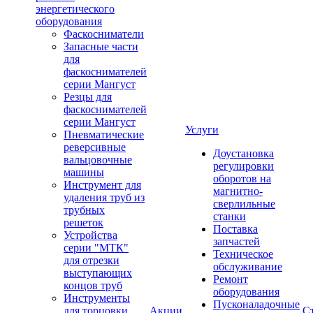
энергетического
оборудования
Фаскосниматели
Запасные части
для
фаскоснимателей
серии Мангуст
Резцы для
фаскоснимателей
серии Мангуст
Услуги
Пневматические
реверсивные
Доустановка
вальцовочные
регулировки
машины
оборотов на
Инструмент для
магнитно-
удаления труб из
сверлильные
трубных
станки
решеток
Поставка
Устройства
запчастей
серии "МТК"
Техническое
для отрезки
обслуживание
выступающих
Ремонт
концов труб
оборудования
Инструменты
Пусконаладочные
для торцовки
Акции
С