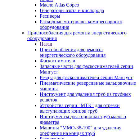
Масло Atlas Copco
Генераторы азота и кислорода
Ресиверы
Расходные материалы компрессорного
оборудования
Приспособления для ремонта энергетического
оборудования
Назад
Приспособления для ремонта
энергетического оборудования
Фаскосниматели
Запасные части для фаскоснимателей серии
Мангуст
Резцы для фаскоснимателей серии Мангуст
Пневматические реверсивные вальцовочные
машины
Инструмент для удаления труб из трубных
решеток
Устройства серии "МТК" для отрезки
выступающих концов труб
Инструменты для торцовки труб малого
диаметра
Машины "ММО-38-100" для удаления
оребрения на концах труб
Раскатники