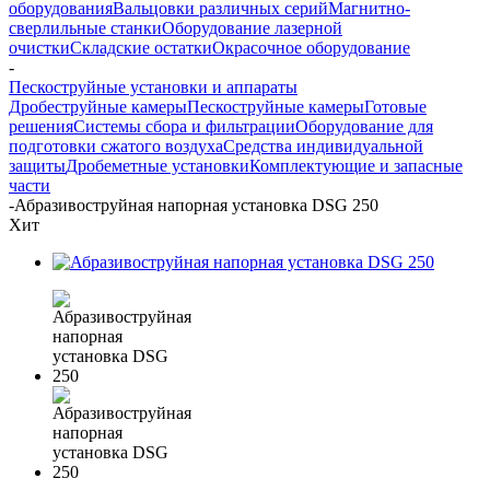
оборудования
Вальцовки различных серий
Магнитно-
сверлильные станки
Оборудование лазерной
очистки
Складские остатки
Окрасочное оборудование
-
Пескоструйные установки и аппараты
Дробеструйные камеры
Пескоструйные камеры
Готовые
решения
Системы сбора и фильтрации
Оборудование для
подготовки сжатого воздуха
Средства индивидуальной
защиты
Дробеметные установки
Комплектующие и запасные
части
-
Абразивоструйная напорная установка DSG 250
Хит