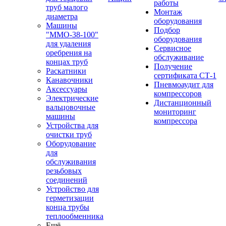
работы
труб малого
Монтаж
диаметра
оборудования
Машины
Подбор
"ММО-38-100"
оборудования
для удаления
Сервисное
оребрения на
обслуживание
концах труб
Получение
Раскатники
сертификата СТ-1
Канавочники
Пневмоаудит для
Аксессуары
компрессоров
Электрические
Дистанционный
вальцовочные
мониторинг
машины
компрессора
Устройства для
очистки труб
Оборудование
для
обслуживания
резьбовых
соединений
Устройство для
герметизации
конца трубы
теплообменника
Ещё