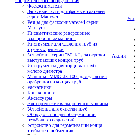
энергетического оборудования
Фаскосниматели
Запасные части для фаскоснимателей
серии Мангуст
Усл
Резцы для фаскоснимателей серии
Мангуст
Пневматические реверсивные
вальцовочные машины
Инструмент для удаления труб из
трубных решеток
Устройства серии "МТК" для отрезки
Акции
выступающих концов труб
Инструменты для торцовки труб
малого диаметра
Машины "ММО-38-100" для удаления
оребрения на концах труб
Раскатники
Канавочники
Аксессуары
Электрические вальцовочные машины
Устройства для очистки труб
Оборудование для обслуживания
резьбовых соединений
Устройство для герметизации конца
трубы теплообменника