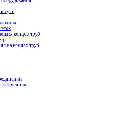
 оборудования
ангуст
 машины
шеток
ающих концов труб
етра
ия на концах труб
оединений
еплообменника