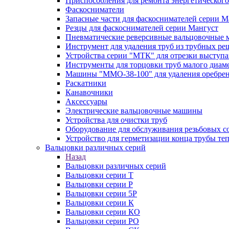
Приспособления для ремонта энергетического
Фаскосниматели
Запасные части для фаскоснимателей серии М
Резцы для фаскоснимателей серии Мангуст
Пневматические реверсивные вальцовочные
Инструмент для удаления труб из трубных ре
Устройства серии "МТК" для отрезки выступ
Инструменты для торцовки труб малого диам
Машины "ММО-38-100" для удаления оребрен
Раскатники
Канавочники
Аксессуары
Электрические вальцовочные машины
Устройства для очистки труб
Оборудование для обслуживания резьбовых с
Устройство для герметизации конца трубы т
Вальцовки различных серий
Назад
Вальцовки различных серий
Вальцовки серии Т
Вальцовки серии Р
Вальцовки серии 5Р
Вальцовки серии К
Вальцовки серии КО
Вальцовки серии РО