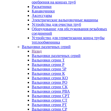
оребрения на концах труб
Раскатники
Канавочники
Аксессуары
Электрические вальцовочные машины
Устройства для очистки труб
Оборудование для обслуживания резьбовых
соединений
Устройство для герметизации конца трубы
теплообменника
Вальцовки различных серий
Назад
Вальцовки различных серий
Вальцовки серии Т
Вальцовки серии Р
Вальцовки серии 5Р
Вальцовки серии К
Вальцовки серии КО
Вальцовки серии РО
Вальцовки серии СК
Вальцовки серии РВА
Вальцовки серии СРТ
Вальцовки серии СТ
Вальцовки серии РТ
Вальцовки серии СР