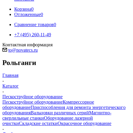
Корзина
0
Отложенные
0
Сравнение товаров
0
+7 (495) 260-11-49
Контактная информация
to@novatecs.ru
Рольганги
Главная
-
Каталог
-
Пескоструйное оборудование
Пескоструйное оборудование
Компрессорное
оборудование
Приспособления для ремонта энергетического
оборудования
Вальцовки различных серий
Магнитно-
сверлильные станки
Оборудование лазерной
очистки
Складские остатки
Окрасочное оборудование
-