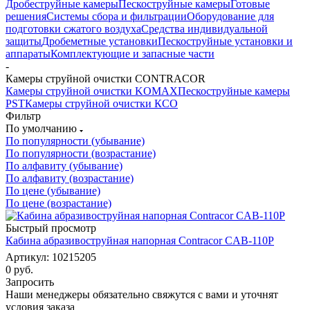
Дробеструйные камеры
Пескоструйные камеры
Готовые
решения
Системы сбора и фильтрации
Оборудование для
подготовки сжатого воздуха
Средства индивидуальной
защиты
Дробеметные установки
Пескоструйные установки и
аппараты
Комплектующие и запасные части
-
Камеры струйной очистки CONTRACOR
Камеры струйной очистки KOMAX
Пескоструйные камеры
PST
Камеры струйной очистки КСО
Фильтр
По умолчанию
По популярности (убывание)
По популярности (возрастание)
По алфавиту (убывание)
По алфавиту (возрастание)
По цене (убывание)
По цене (возрастание)
Быстрый просмотр
Кабина абразивоструйная напорная Contracor CAB-110P
Артикул: 10215205
0 руб.
Запросить
Наши менеджеры обязательно свяжутся с вами и уточнят
условия заказа