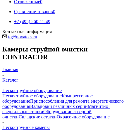
Отложенные
0
Сравнение товаров
0
+7 (495) 260-11-49
Контактная информация
to@novatecs.ru
Камеры струйной очистки
CONTRACOR
Главная
-
Каталог
-
Пескоструйное оборудование
Пескоструйное оборудование
Компрессорное
оборудование
Приспособления для ремонта энергетического
оборудования
Вальцовки различных серий
Магнитно-
сверлильные станки
Оборудование лазерной
очистки
Складские остатки
Окрасочное оборудование
-
Пескоструйные камеры