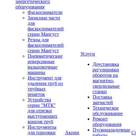
энергетического
оборудования
Фаскосниматели
Запасные части
для
фаскоснимателей
серии Мангуст
Резцы для
фаскоснимателей
серии Мангуст
Услуги
Пневматические
реверсивные
Доустановка
вальцовочные
регулировки
машины
оборотов на
Инструмент для
магнитно-
удаления труб из
сверлильные
трубных
станки
решеток
Поставка
Устройства
запчастей
серии "МТК"
Техническое
для отрезки
обслуживание
выступающих
Ремонт
концов труб
оборудования
Инструменты
Пусконаладочные
для торцовки
Акции
С
работы