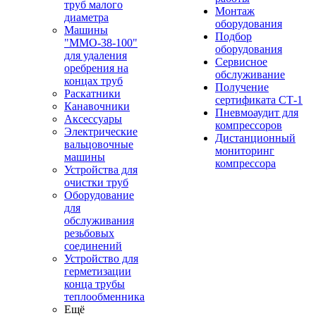
труб малого
Монтаж
диаметра
оборудования
Машины
Подбор
"ММО-38-100"
оборудования
для удаления
Сервисное
оребрения на
обслуживание
концах труб
Получение
Раскатники
сертификата СТ-1
Канавочники
Пневмоаудит для
Аксессуары
компрессоров
Электрические
Дистанционный
вальцовочные
мониторинг
машины
компрессора
Устройства для
очистки труб
Оборудование
для
обслуживания
резьбовых
соединений
Устройство для
герметизации
конца трубы
теплообменника
Ещё