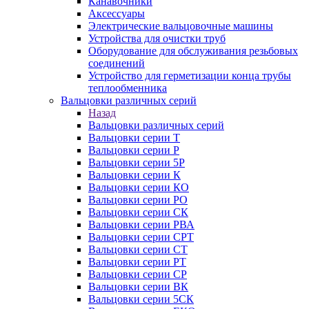
Канавочники
Аксессуары
Электрические вальцовочные машины
Устройства для очистки труб
Оборудование для обслуживания резьбовых
соединений
Устройство для герметизации конца трубы
теплообменника
Вальцовки различных серий
Назад
Вальцовки различных серий
Вальцовки серии Т
Вальцовки серии Р
Вальцовки серии 5Р
Вальцовки серии К
Вальцовки серии КО
Вальцовки серии РО
Вальцовки серии СК
Вальцовки серии РВА
Вальцовки серии СРТ
Вальцовки серии СТ
Вальцовки серии РТ
Вальцовки серии СР
Вальцовки серии ВК
Вальцовки серии 5СК