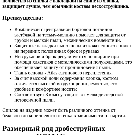
полностью из спилка с накладкой на спине из хлопка,
защищает лучше, чем обычный костюм пескоструйщика.
Преимущества:
Комбинезон с центральной бортовой потайной
застёжкой на тесьму-молнию помогает для защиты от
грубой и мелкой пыли, механических воздействий.
Защитные накладки выполнены из кожевенного спилка
на передних половинках брюк и рукавах.
Низ рукавов и брюк регулируются по ширине при
помощи хлястиков с металлическими полукольцами, это
обеспечивает защиту от проникновения пыли.
Ткань основы - Atlas сатинового переплетения.
За счет высокой доли содержания хлопка, костюм
отличается высокой воздухопроницаемостью, его
удобнее и комфортнее носить;
Соответствует 3 классу защиты от мелкодисперсной
нетоксичной пыли.
Спилок на изделии может быть различного оттенка от
бежевого до коричневого оттенка в зависимости от партии.
Размерный ряд дробеструйных