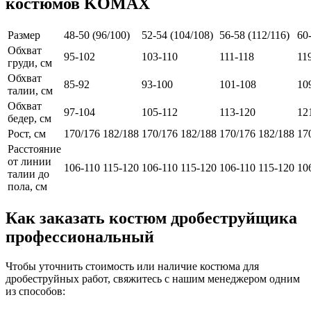
костюмов KOMAX
Размер
48-50 (96/100)
52-54 (104/108)
56-58 (112/116)
60
Обхват
95-102
103-110
111-118
11
груди, см
Обхват
85-92
93-100
101-108
10
талии, см
Обхват
97-104
105-112
113-120
12
бедер, см
Рост, см
170/176
182/188
170/176
182/188
170/176
182/188
17
Расстояние
от линии
106-110
115-120
106-110
115-120
106-110
115-120
10
талии до
пола, см
Как заказать костюм дробеструйщика
профессиональный
Чтобы уточнить стоимость или наличие костюма для
дробеструйных работ, свяжитесь с нашим менеджером одним
из способов: