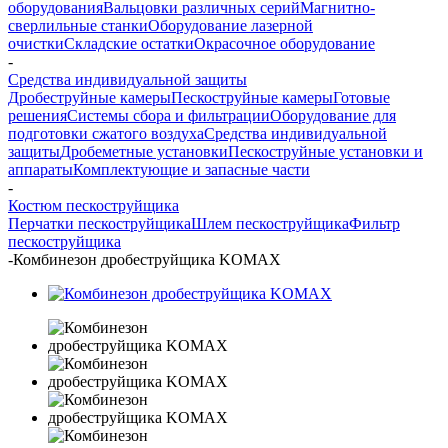
оборудования
Вальцовки различных серий
Магнитно-
сверлильные станки
Оборудование лазерной
очистки
Складские остатки
Окрасочное оборудование
-
Средства индивидуальной защиты
Дробеструйные камеры
Пескоструйные камеры
Готовые
решения
Системы сбора и фильтрации
Оборудование для
подготовки сжатого воздуха
Средства индивидуальной
защиты
Дробеметные установки
Пескоструйные установки и
аппараты
Комплектующие и запасные части
-
Костюм пескоструйщика
Перчатки пескоструйщика
Шлем пескоструйщика
Фильтр
пескоструйщика
-
Комбинезон дробеструйщика KOMAX