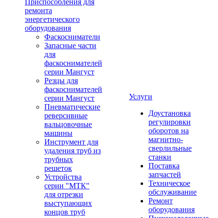
Приспособления для
ремонта
энергетического
оборудования
Фаскосниматели
Запасные части
для
фаскоснимателей
серии Мангуст
Резцы для
фаскоснимателей
Услуги
серии Мангуст
Пневматические
Доустановка
реверсивные
регулировки
вальцовочные
оборотов на
машины
магнитно-
Инструмент для
сверлильные
удаления труб из
станки
трубных
Поставка
решеток
запчастей
Устройства
Техническое
серии "МТК"
обслуживание
для отрезки
Ремонт
выступающих
оборудования
концов труб