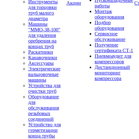
Пусконаладочные
Инструменты
Акции
С
работы
для торцовки
Монтаж
труб малого
оборудования
диаметра
Подбор
Машины
оборудования
"ММО-38-100"
Сервисное
для удаления
обслуживание
оребрения на
Получение
концах труб
сертификата СТ-1
Раскатники
Пневмоаудит для
Канавочники
компрессоров
Аксессуары
Дистанционный
Электрические
мониторинг
вальцовочные
компрессора
машины
Устройства для
очистки труб
Оборудование
для
обслуживания
резьбовых
соединений
Устройство для
герметизации
конца трубы