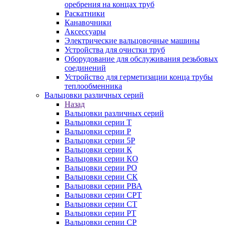
оребрения на концах труб
Раскатники
Канавочники
Аксессуары
Электрические вальцовочные машины
Устройства для очистки труб
Оборудование для обслуживания резьбовых
соединений
Устройство для герметизации конца трубы
теплообменника
Вальцовки различных серий
Назад
Вальцовки различных серий
Вальцовки серии Т
Вальцовки серии Р
Вальцовки серии 5Р
Вальцовки серии К
Вальцовки серии КО
Вальцовки серии РО
Вальцовки серии СК
Вальцовки серии РВА
Вальцовки серии СРТ
Вальцовки серии СТ
Вальцовки серии РТ
Вальцовки серии СР