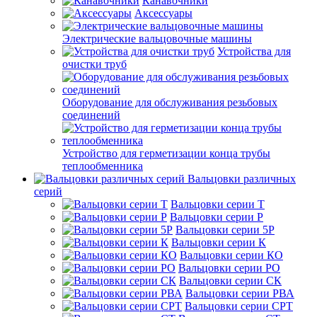
Канавочники
Аксессуары
Электрические вальцовочные машины
Устройства для
очистки труб
Оборудование для обслуживания резьбовых
соединений
Устройство для герметизации конца трубы
теплообменника
Вальцовки различных
серий
Вальцовки серии Т
Вальцовки серии Р
Вальцовки серии 5Р
Вальцовки серии К
Вальцовки серии КО
Вальцовки серии РО
Вальцовки серии СК
Вальцовки серии РВА
Вальцовки серии СРТ