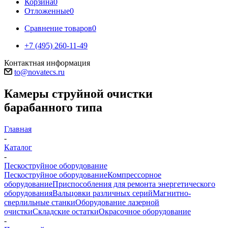
Корзина
0
Отложенные
0
Сравнение товаров
0
+7 (495) 260-11-49
Контактная информация
to@novatecs.ru
Камеры струйной очистки
барабанного типа
Главная
-
Каталог
-
Пескоструйное оборудование
Пескоструйное оборудование
Компрессорное
оборудование
Приспособления для ремонта энергетического
оборудования
Вальцовки различных серий
Магнитно-
сверлильные станки
Оборудование лазерной
очистки
Складские остатки
Окрасочное оборудование
-