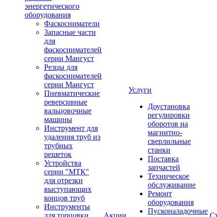
энергетического
оборудования
Фаскосниматели
Запасные части
для
фаскоснимателей
серии Мангуст
Резцы для
фаскоснимателей
серии Мангуст
Услуги
Пневматические
реверсивные
Доустановка
вальцовочные
регулировки
машины
оборотов на
Инструмент для
магнитно-
удаления труб из
сверлильные
трубных
станки
решеток
Поставка
Устройства
запчастей
серии "МТК"
Техническое
для отрезки
обслуживание
выступающих
Ремонт
концов труб
оборудования
Инструменты
Пусконаладочные
для торцовки
Акции
С