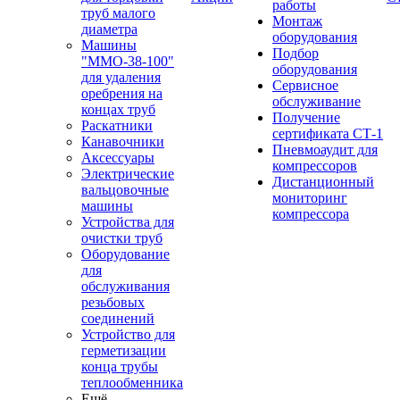
работы
труб малого
Монтаж
диаметра
оборудования
Машины
Подбор
"ММО-38-100"
оборудования
для удаления
Сервисное
оребрения на
обслуживание
концах труб
Получение
Раскатники
сертификата СТ-1
Канавочники
Пневмоаудит для
Аксессуары
компрессоров
Электрические
Дистанционный
вальцовочные
мониторинг
машины
компрессора
Устройства для
очистки труб
Оборудование
для
обслуживания
резьбовых
соединений
Устройство для
герметизации
конца трубы
теплообменника
Ещё