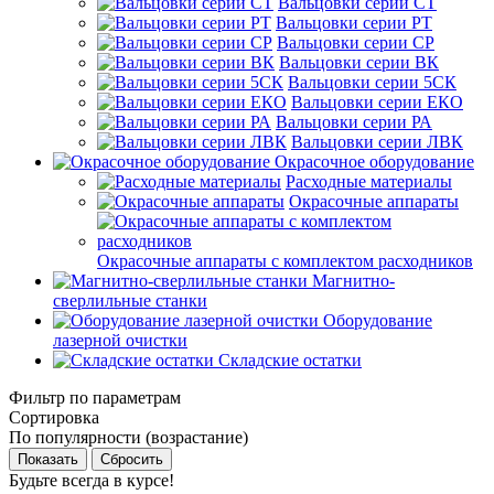
Вальцовки серии СТ
Вальцовки серии РТ
Вальцовки серии СР
Вальцовки серии ВК
Вальцовки серии 5СК
Вальцовки серии ЕКО
Вальцовки серии РА
Вальцовки серии ЛВК
Окрасочное оборудование
Расходные материалы
Окрасочные аппараты
Окрасочные аппараты с комплектом расходников
Магнитно-
сверлильные станки
Оборудование
лазерной очистки
Складские остатки
Фильтр по параметрам
Сортировка
По популярности (возрастание)
Сбросить
Будьте всегда в курсе!