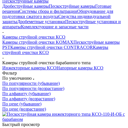
Пескоструйные камеры
Дробеструйные камеры
Пескоструйные камеры
Готовые
решения
Системы сбора и фильтрации
Оборудование для
подготовки сжатого воздуха
Средства индивидуальной
защиты
Дробеметные установки
Пескоструйные установки и
аппараты
Комплектующие и запасные части
-
Камеры струйной очистки КСО
Камеры струйной очистки KOMAX
Пескоструйные камеры
PST
Камеры струйной очистки CONTRACOR
Камеры
струйной очистки КСО
-
Камеры струйной очистки барабанного типа
Инжекторные камеры КСО
Напорные камеры КСО
Фильтр
По умолчанию
По популярности (убывание)
По популярности (возрастание)
По алфавиту (убывание)
По алфавиту (возрастание)
По цене (убывание)
По цене (возрастание)
Быстрый просмотр