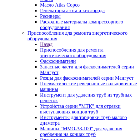
Масло Atlas Copco
Генераторы азота и кислорода
Ресиверы
Расходные материалы компрессорного
оборудования
Приспособления для ремонта энергетического
оборудования
Назад
Приспособления для ремонта
энергетического оборудования
Фаскосниматели
Запасные части для фаскоснимателей серии
Мангуст
Резцы для фаскоснимателей серии Мангуст
Пневматические реверсивные вальцовочные
машины
Инструмент для удаления труб из трубных
решеток
Устройства серии "МТК" для отрезки
выступающих концов труб
Инструменты для торцовки труб малого
диаметра
Машины "ММО-38-100" для удаления
оребрения на концах труб
Раскатники